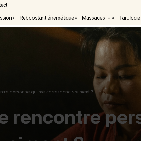
tact
ssion
Reboostant énergétique
Massages
Tarologie
ntre personne qui me correspond vraiment ?
ne rencontre pe