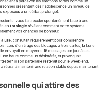
nconscient à percevoir les émotions fortes comme un
s personnes présentant dès l'adolescence un niveau de
lus exposées à un célibat prolongé).
onsciente, vous fait reculer spontanément face à une
iés en
tarologie
révèlent comment votre système
oxalement vos chances de bonheur.
 à Lille, consultait régulièrement pour comprendre
is. Lors d'un tirage des blocages à trois cartes, la Lune
 elle envoyait en moyenne 15 messages par jour à ses
s d'une heure comme un désintérêt, et provoquait
tester" si son partenaire resterait pour le week-end.
e a réussi à maintenir une relation stable depuis maintenant
onnelle qui attire des