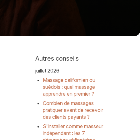
Autres conseils
juillet 2026
Massage californien ou
suédois : quel massage
apprendre en premier ?
Combien de massages
pratiquer avant de recevoir
des clients payants ?
S'installer comme masseur
indépendant : les 7