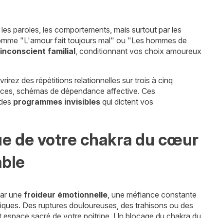
r les paroles, les comportements, mais surtout par les
 comme "L'amour fait toujours mal" ou "Les hommes de
'inconscient familial
, conditionnant vos choix amoureux
rez des répétitions relationnelles sur trois à cinq
coces, schémas de dépendance affective. Ces
 des
programmes invisibles
qui dictent vos
ue de votre chakra du cœur
able
par une
froideur émotionnelle
, une méfiance constante
tiques. Des ruptures douloureuses, des trahisons ou des
et espace sacré de votre poitrine. Un blocage du chakra du