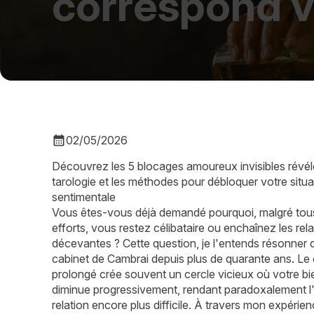
correspond v
calendar_month
02/05/2026
Découvrez les 5 blocages amoureux invisibles révél
tarologie et les méthodes pour débloquer votre situa
sentimentale
Vous êtes-vous déjà demandé pourquoi, malgré tou
efforts, vous restez célibataire ou enchaînez les rel
décevantes ? Cette question, je l'entends résonner
cabinet de Cambrai depuis plus de quarante ans. Le 
prolongé crée souvent un cercle vicieux où votre bi
diminue progressivement, rendant paradoxalement l
relation encore plus difficile. À travers mon expérie