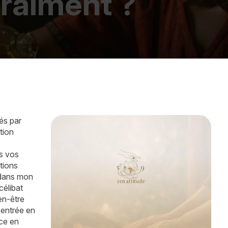
raiment ?
és par
tion
s vos
ations
 dans mon
célibat
en-être
'entrée en
nce en