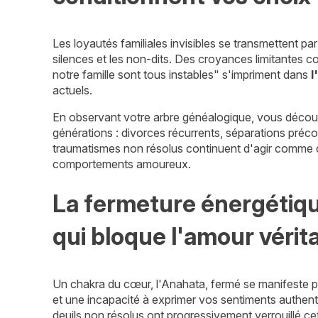
Les loyautés familiales invisibles se transmettent pa
silences et les non-dits. Des croyances limitantes
notre famille sont tous instables" s'impriment dans
l
actuels.
En observant votre arbre généalogique, vous découvri
générations : divorces récurrents, séparations pré
traumatismes non résolus continuent d'agir comme
comportements amoureux.
La fermeture énergétiq
qui bloque l'amour vérit
Un chakra du cœur, l'Anahata, fermé se manifeste 
et une incapacité à exprimer vos sentiments authen
deuils non résolus ont progressivement verrouillé c