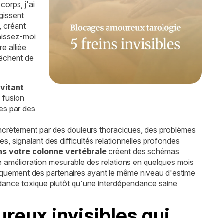
orps, j'ai
agissent
 créant
aissez-moi
e alliée
pêchent de
vitant
 fusion
les par des
crètement par des douleurs thoraciques, des problèmes
es, signalant des difficultés relationnelles profondes
 votre colonne vertébrale
créent des schémas
une amélioration mesurable des relations en quelques mois
iquement des partenaires ayant le même niveau d'estime
dance toxique plutôt qu'une interdépendance saine
reux invisibles qui