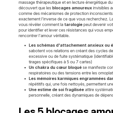
massage thérapeutique et en lecture énergétique du c
découvert que les
blocages amoureux
invisibles 
comme des mécanismes de protection inconscients,
exactement l'inverse de ce que vous recherchez. L
vous révéler comment la
tarologie
peut devenir votr
pour identifier et lever ces résistances qui vous em
rencontrer l'amour véritable.
Les schémas d'attachement anxieux ou é
sabotent vos relations en créant des cycles de
excessive ou de fuite systématique (identifiab
tirages spécifiques à 5 ou 7 cartes)
Un chakra du cœur bloqué
se manifeste con
respiratoires ou des tensions entre les omoplat
Les mémoires karmiques engrammées dans
répétitifs qui, une fois nettoyés, permettent 
Une estime de soi fragilisée
attire systémat
personnelle, créant des dynamiques de dépen
Les 5 blocages amou