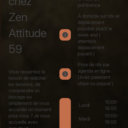
chez
préférence
Zen
À domicile sur rdv et
déplacement
possible plutôt le
Attitude
info
week end (
attention
59
déplacement
payant )
Prise de rdv par
agenda en ligne .
Vous ressentez le
info
(Avec paiement
besoin de relâcher
stripe ou paypal )
les tensions, de
comprendre un
blocage ou
10:00-
simplement de vous
Lundi
18:00
accorder un moment
pour vous ? Je vous
10:00-
Mardi
accueille avec
18:00