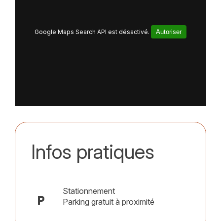
Google Maps Search API est désactivé.
Autoriser
Infos pratiques
Stationnement
local_parking
Parking gratuit à proximité