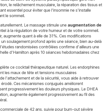
tion, le relâchement musculaire, la réparation des tissus et
nt essentiel pour éviter que l'insomnie ne s'installe
ant le sommeil.
e naturellement. Le massage stimule une
augmentation de
tiel à la régulation de votre humeur et de votre sommeil.
sir, augmente quant à elle de 31%. Ces modifications
 un soulagement profond après une séance, bien au-delà
d'études randomisées contrôlées confirme d'ailleurs une
helle d'Hamilton après 10 séances hebdomadaires chez
lète ce cocktail thérapeutique naturel. Les endorphines
nt les maux de tête et tensions musculaires
e l'attachement et de la sécurité, vous aide à retrouver
 a érodé. Ces mécanismes conjugués améliorent
duisent progressivement les douleurs physiques. Le DHEA
tion, augmente également progressivement au fil des
éral.
 commerciale de 42 ans, suivie pour burn-out sévère