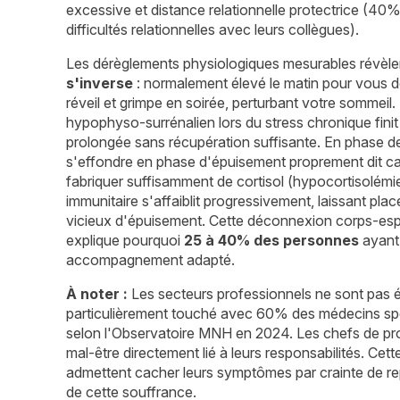
excessive et distance relationnelle protectrice (40
difficultés relationnelles avec leurs collègues).
Les dérèglements physiologiques mesurables révèlen
s'inverse
: normalement élevé le matin pour vous don
réveil et grimpe en soirée, perturbant votre sommeil
hypophyso-surrénalien lors du stress chronique fini
prolongée sans récupération suffisante. En phase de ré
s'effondre en phase d'épuisement proprement dit car
fabriquer suffisamment de cortisol (hypocortisolémi
immunitaire s'affaiblit progressivement, laissant pla
vicieux d'épuisement. Cette déconnexion corps-espri
explique pourquoi
25 à 40% des personnes
ayant 
accompagnement adapté.
À noter :
Les secteurs professionnels ne sont pas 
particulièrement touché avec 60% des médecins spé
selon l'Observatoire MNH en 2024. Les chefs de pr
mal-être directement lié à leurs responsabilités. Cett
admettent cacher leurs symptômes par crainte de rep
de cette souffrance.