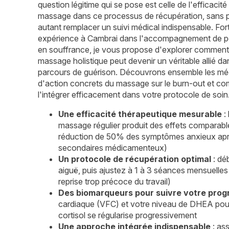
question légitime qui se pose est celle de l'efficacité
massage dans ce processus de récupération, sans 
autant remplacer un suivi médical indispensable. Fo
expérience à Cambrai dans l'accompagnement de 
en souffrance, je vous propose d'explorer comment
massage holistique peut devenir un véritable allié da
parcours de guérison. Découvrons ensemble les m
d'action concrets du massage sur le burn-out et c
l'intégrer efficacement dans votre protocole de soin
Une efficacité thérapeutique mesurable
: 
massage régulier produit des effets comparable
réduction de 50% des symptômes anxieux aprè
secondaires médicamenteux)
Un protocole de récupération optimal
: dé
aiguë, puis ajustez à 1 à 3 séances mensuelles
reprise trop précoce du travail)
Des biomarqueurs pour suivre votre prog
cardiaque (VFC) et votre niveau de DHEA pour 
cortisol se régularise progressivement
Une approche intégrée indispensable
: as