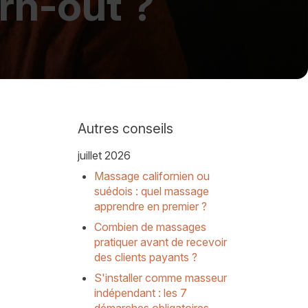
rn-out ?
Autres conseils
juillet 2026
Massage californien ou
suédois : quel massage
apprendre en premier ?
Combien de massages
pratiquer avant de recevoir
des clients payants ?
S'installer comme masseur
indépendant : les 7