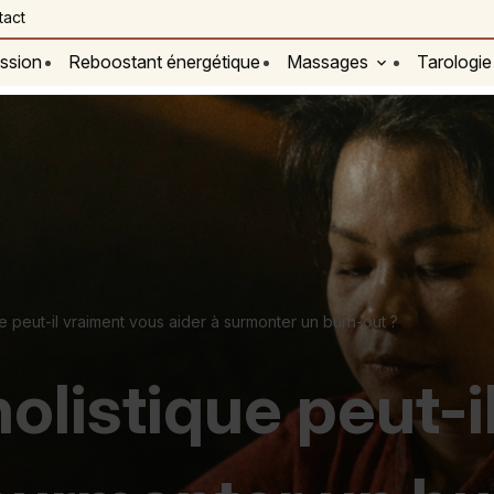
tact
ssion
Reboostant énergétique
Massages
Tarologie
 peut-il vraiment vous aider à surmonter un burn-out ?
olistique peut-i