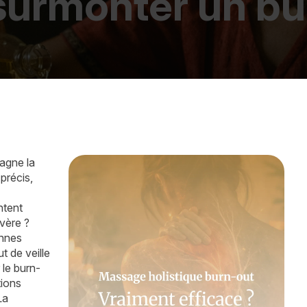
 surmonter un bu
agne la
précis,
ntent
vère ?
onnes
t de veille
 le burn-
tions
La