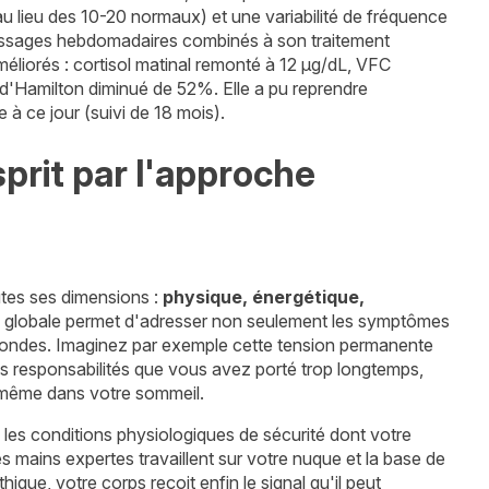
au lieu des 10-20 normaux) et une variabilité de fréquence
ssages hebdomadaires combinés à son traitement
éliorés : cortisol matinal remonté à 12 μg/dL, VFC
 d'Hamilton diminué de 52%. Elle a pu reprendre
 à ce jour (suivi de 18 mois).
prit par l'approche
utes ses dimensions :
physique, énergétique,
on globale permet d'adresser non seulement les symptômes
ofondes. Imaginez par exemple cette tension permanente
des responsabilités que vous avez porté trop longtemps,
 même dans votre sommeil.
e les conditions physiologiques de sécurité dont votre
mains expertes travaillent sur votre nuque et la base de
ique, votre corps reçoit enfin le signal qu'il peut