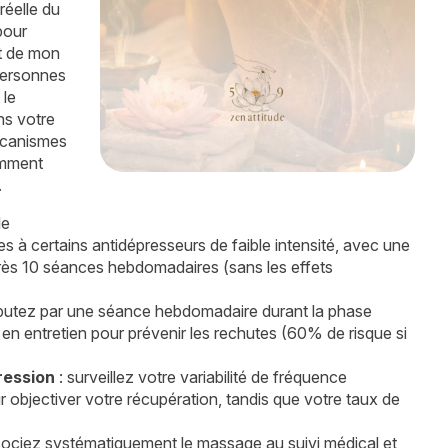
 réelle du
pour
rt de mon
personnes
 le
ns votre
écanismes
omment
.
le
s à certains antidépresseurs de faible intensité, avec une
s 10 séances hebdomadaires (sans les effets
butez par une séance hebdomadaire durant la phase
 en entretien pour prévenir les rechutes (60% de risque si
ression
: surveillez votre variabilité de fréquence
objectiver votre récupération, tandis que votre taux de
sociez systématiquement le massage au suivi médical et,