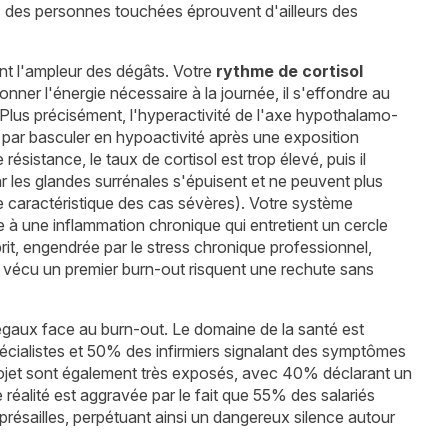
% des personnes touchées éprouvent d'ailleurs des
t l'ampleur des dégâts. Votre
rythme de cortisol
ner l'énergie nécessaire à la journée, il s'effondre au
. Plus précisément, l'hyperactivité de l'axe hypothalamo-
t par basculer en hypoactivité après une exposition
sistance, le taux de cortisol est trop élevé, puis il
 les glandes surrénales s'épuisent et ne peuvent plus
e caractéristique des cas sévères). Votre système
ce à une inflammation chronique qui entretient un cercle
t, engendrée par le stress chronique professionnel,
vécu un premier burn-out risquent une rechute sans
égaux face au burn-out. Le domaine de la santé est
cialistes et 50% des infirmiers signalant des symptômes
ojet sont également très exposés, avec 40% déclarant un
e réalité est aggravée par le fait que 55% des salariés
résailles, perpétuant ainsi un dangereux silence autour