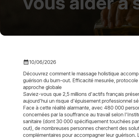
vous aider à
calendar_month
10/06/2026
Découvrez comment le massage holistique accomp
guérison du burn-out. Efficacité mesurée, protocole 
approche globale
Saviez-vous que 2,5 millions d'actifs français prése
aujourd'hui un risque d'épuisement professionnel sé
Face à cette réalité alarmante, avec 480 000 pers
concernées par la souffrance au travail selon l'Institu
sanitaire (dont 30 000 spécifiquement touchées par
out), de nombreuses personnes cherchent des solu
complémentaires pour accompagner leur guérison. 