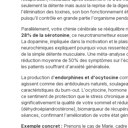
seulement la détente mais aussi la reprise de la diges
l'élimination des toxines, son bon fonctionnement éta
puisqu'il contrôle en grande partie l'organisme pend
Parallèlement, votre chimie cérébrale se rééquilibr
28% de la sérotonine
, ce neurotransmetteur essen
La dopamine, impliquée dans la motivation et le plai
neurochimiques expliquent pourquoi vous ressentez
de la simple détente musculaire. Une méta-analyse 
réduction moyenne de 50% des symptômes sur l'éc
les patients souffrant d'anxiété généralisée.
La production d'
endorphines et d'ocytocine
comp
agissent comme des antidouleurs naturels, soulagea
caractéristiques du burn-out. L'ocytocine, hormone d
ce sentiment de protection que le stress chronique
significativement la qualité de votre sommeil et ré
(déhydroépiandrostérone), biomarqueur de récupéra
séances, confirmant l'amélioration de votre état gén
Exemple concret :
Prenons le cas de Marie, cadre